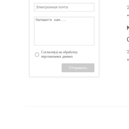
Э
+
Э