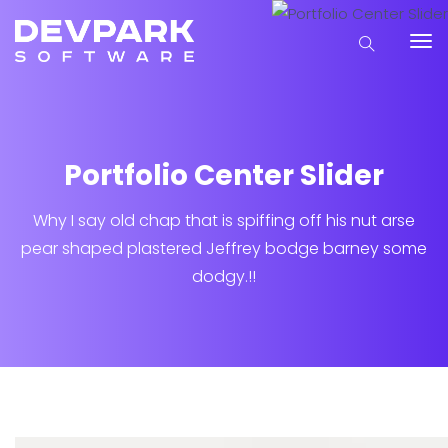
Portfolio Center Slider
Why I say old chap that is spiffing off his nut arse
pear shaped plastered
Jeffrey bodge barney some
dodgy.!!