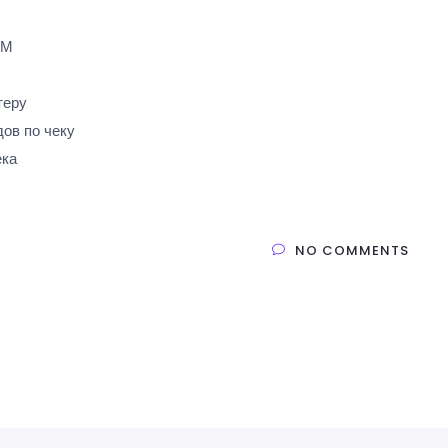
КМ
теру
ов по чеку
ека
NO COMMENTS